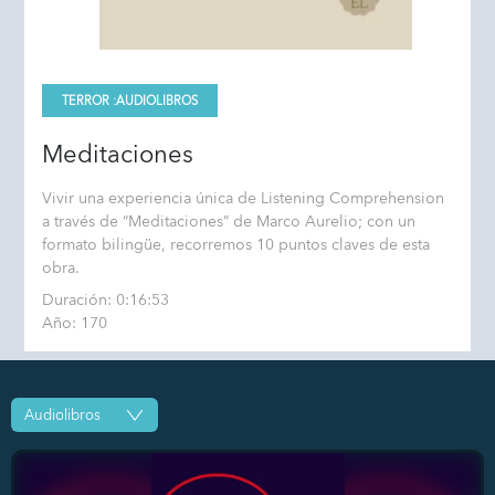
TERROR :
AUDIOLIBROS
Meditaciones
Vivir una experiencia única de Listening Comprehension
a través de “Meditaciones” de Marco Aurelio; con un
formato bilingüe, recorremos 10 puntos claves de esta
obra.
Duración: 0:16:53
Año: 170