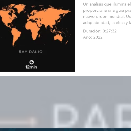
Un análisis que ilumina e
proporciona una guía prác
nuevo orden mundial. Uun
adaptabilidad, la ética y
Duración: 0:27:32
Año: 2022