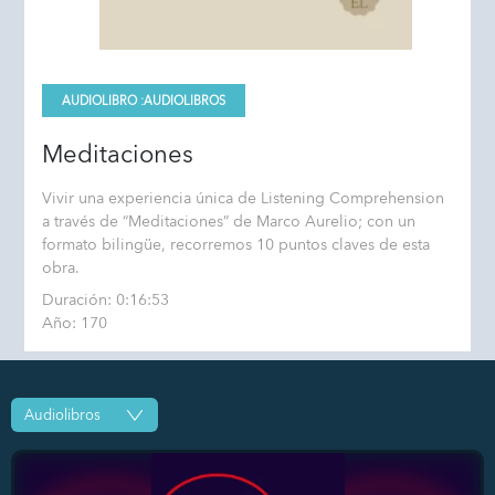
AUDIOLIBRO :
AUDIOLIBROS
Meditaciones
Vivir una experiencia única de Listening Comprehension
a través de “Meditaciones” de Marco Aurelio; con un
formato bilingüe, recorremos 10 puntos claves de esta
obra.
Duración: 0:16:53
Año: 170