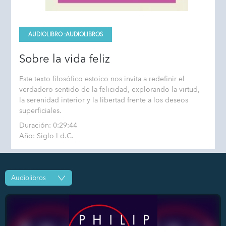
AUDIOLIBRO :
AUDIOLIBROS
Sobre la vida feliz
Este texto filosófico estoico nos invita a redefinir el
verdadero sentido de la felicidad, explorando la virtud,
la serenidad interior y la libertad frente a los deseos
superficiales.
Duración: 0:29:44
Año: Siglo I d.C.