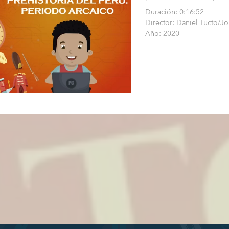
Duración: 0:16:52
Director: Daniel Tucto/J
Año: 2020