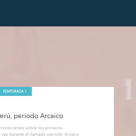
TEMPORADA 1
Perú, período Arcaico
n conociendo sobre los primeros
a vez durante el llamado periodo Arcaico