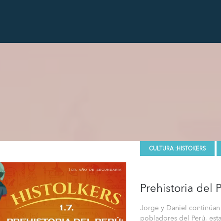
CULTURA :
HISTOKERS
Prehistoria del 
Jorge y Daniel continúa
pobladores del Perú, est