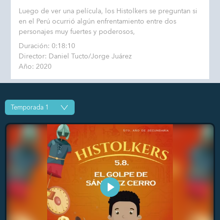
Luego de ver una película, los Histolkers se preguntan si
en el Perú ocurrió algún enfrentamiento entre dos
personajes muy fuertes y poderosos,
Duración: 0:18:10
Director: Daniel Tucto/Jorge Juárez
Año: 2020