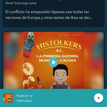
Daniel Tucto/Jorge Juárez
El conflicto ha empezado! Apenas casi todas las
naciones de Europa y otras tantas de Asia se dec...
Huascar vs
La Primera Guerra mundial, causas
Atahualpa
Daniel Tucto/Jorge Juárez