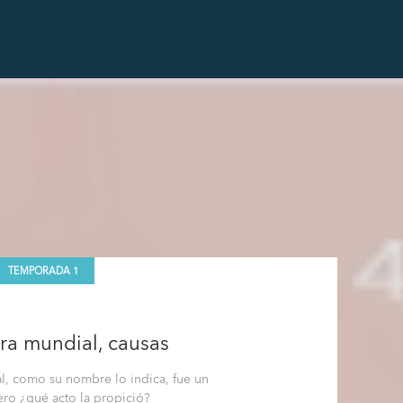
TEMPORADA 1
ra mundial, causas
l, como su nombre lo indica, fue un
pero ¿qué acto la propició?