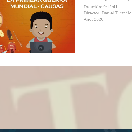
Duración: 0:12:41
Director: Daniel Tucto/J
Año: 2020