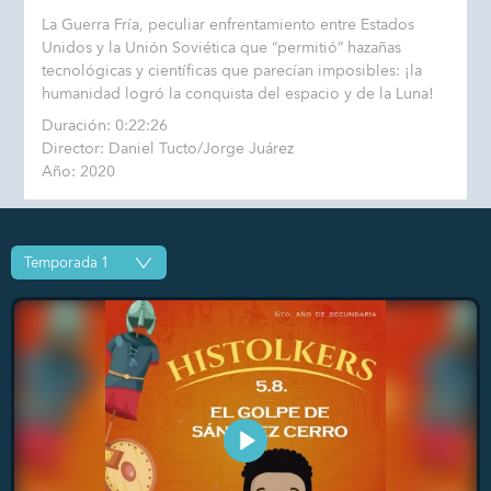
La Guerra Fría, peculiar enfrentamiento entre Estados
Unidos y la Unión Soviética que “permitió” hazañas
tecnológicas y científicas que parecían imposibles: ¡la
humanidad logró la conquista del espacio y de la Luna!
Duración: 0:22:26
Director: Daniel Tucto/Jorge Juárez
Año: 2020