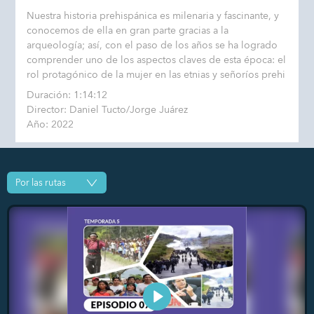
Nuestra historia prehispánica es milenaria y fascinante, y
conocemos de ella en gran parte gracias a la
arqueología; así, con el paso de los años se ha logrado
comprender uno de los aspectos claves de esta época: el
rol protagónico de la mujer en las etnias y señoríos prehi
Duración: 1:14:12
Director: Daniel Tucto/Jorge Juárez
Año: 2022