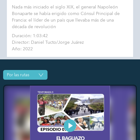
Nada más iniciado el siglo XIX, el general Napoleón
Bonaparte se había erigido como Cónsul Principal de
Francia: el líder de un país que llevaba más de una
década de revolución
Duración: 1:03:42
Director: Daniel Tucto/Jorge Juárez
Año: 2022