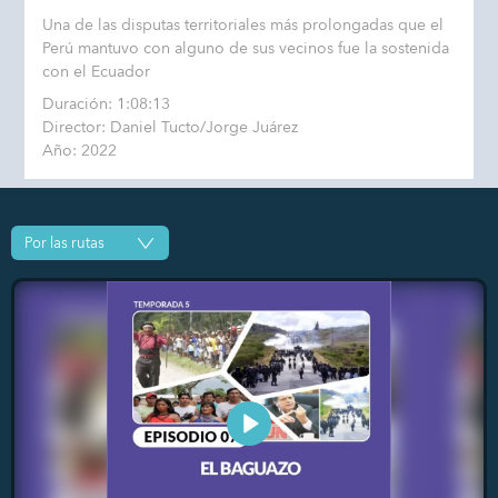
Una de las disputas territoriales más prolongadas que el
Perú mantuvo con alguno de sus vecinos fue la sostenida
con el Ecuador
Duración: 1:08:13
Director: Daniel Tucto/Jorge Juárez
Año: 2022