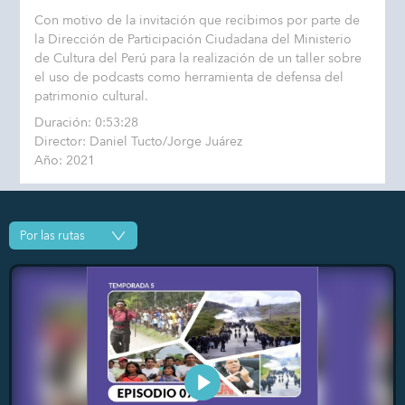
Con motivo de la invitación que recibimos por parte de
la Dirección de Participación Ciudadana del Ministerio
de Cultura del Perú para la realización de un taller sobre
el uso de podcasts como herramienta de defensa del
patrimonio cultural.
Duración: 0:53:28
Director: Daniel Tucto/Jorge Juárez
Año: 2021