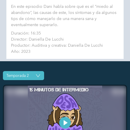
En este episodio Dani habla sobre qué es el “miedo al
abandono”, las causas de este, los síntomas y da algunos
tips de cómo manejarlo de una manera sana y
eventualmente superarlo.
Duración: 16:35
Director: Daniella De Lucchi
Productor: Auditiva y creativa: Daniella De Lucchi
Año: 2023