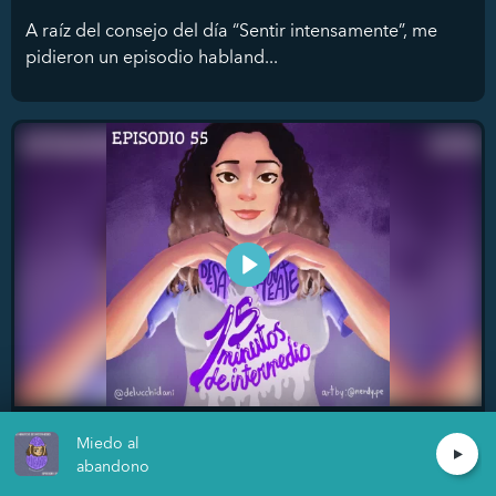
A raíz del consejo del día “Sentir intensamente”, me
pidieron un episodio habland...
Establecer límites
Miedo al
Daniella De Lucchi
abandono
¿Te cuesta decir que no? ¿Establecer límites contigo