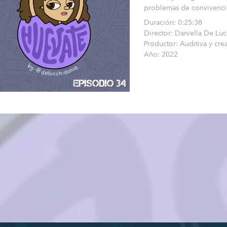
problemas de convivencia
Duración: 0:25:38
Director: Daniella De Luc
Productor: Auditiva y cre
Año: 2022