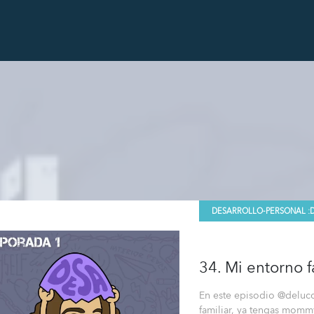
DESARROLLO-PERSONAL :
34. Mi entorno f
En este episodio @delucch
familiar, ya tengas momm