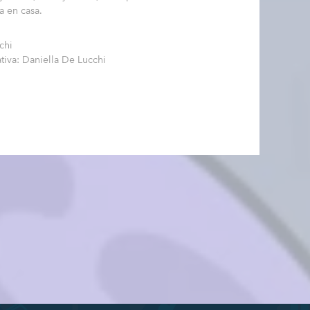
 en casa.
chi
ativa: Daniella De Lucchi