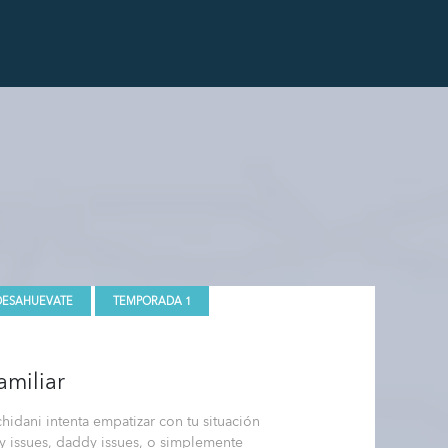
DESAHUEVATE
TEMPORADA 1
amiliar
idani intenta empatizar con tu situación
y issues, daddy issues, o simplemente