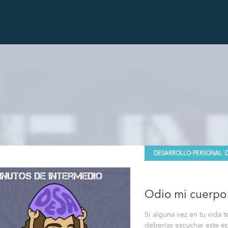
DESARROLLO-PERSONAL :
Odio mi cuerpo
Si alguna vez en tu vida t
deberías escuchar este e