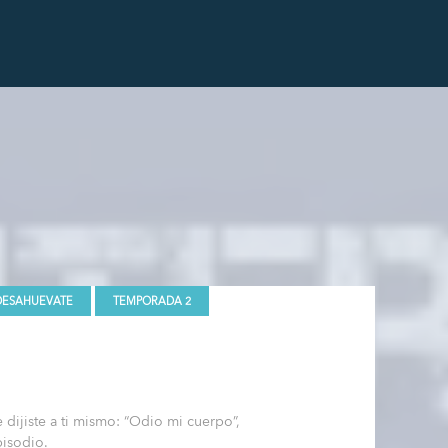
DESAHUEVATE
TEMPORADA 2
e dijiste a ti mismo: “Odio mi cuerpo”,
pisodio.