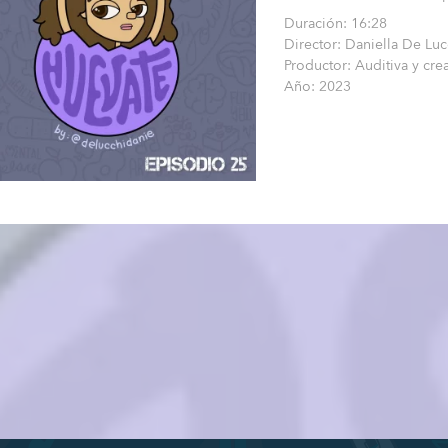
Duración: 16:28
Director: Daniella De Luc
Productor: Auditiva y cre
Año: 2023