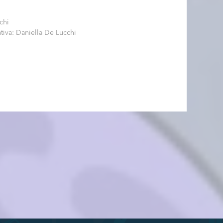
chi
ativa: Daniella De Lucchi