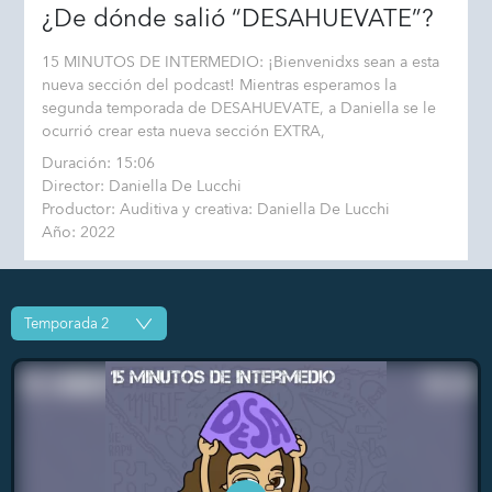
¿De dónde salió “DESAHUEVATE”?
15 MINUTOS DE INTERMEDIO: ¡Bienvenidxs sean a esta
nueva sección del podcast! Mientras esperamos la
segunda temporada de DESAHUEVATE, a Daniella se le
ocurrió crear esta nueva sección EXTRA,
Duración: 15:06
Director: Daniella De Lucchi
Productor: Auditiva y creativa: Daniella De Lucchi
Año: 2022