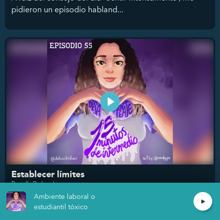
pidieron un episodio habland...
Establecer límites
Daniella De Lucchi
Ambiente laboral o
¿Te cuesta decir que no? ¿Establecer límites contigo
estudiantil tóxico
mismx y con los demás te resulta difí...