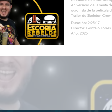
Aniversario de la venta d
guionista de la película d
Trailer de Skeleton Crew
Duración: 2:25:17
Director: Gonzalo Torres
Año: 2025