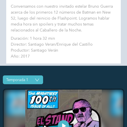
Conversamos con nuestro invitado estelar Bruno Guerra
acerca de los primeros 12 números de Batman en New
52, luego del reinicio de Flashpoint. Logramos hablar
media hora sin spoilers y tratar muchos temas
relacionados al Caballero de la Noche.
Duración: 1 hora 32 min
Director: Santiago Veran/Enrique del Castillo
Productor: Santiago Verán
Año: 2017