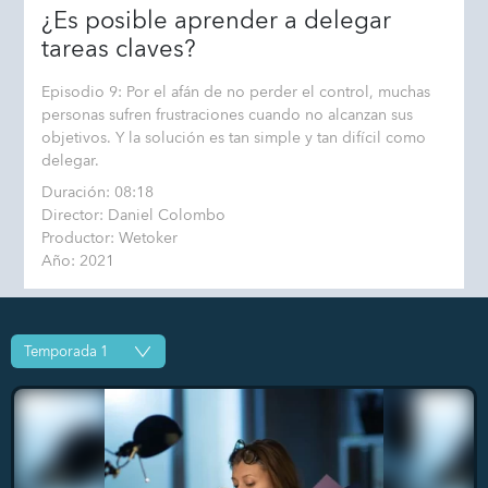
¿Es posible aprender a delegar
tareas claves?
Episodio 9: Por el afán de no perder el control, muchas
personas sufren frustraciones cuando no alcanzan sus
objetivos. Y la solución es tan simple y tan difícil como
delegar.
Duración: 08:18
Director: Daniel Colombo
Productor: Wetoker
Año: 2021