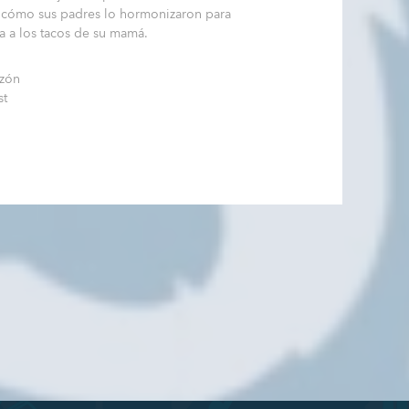
a cómo sus padres lo hormonizaron para
ía a los tacos de su mamá.
zzón
st