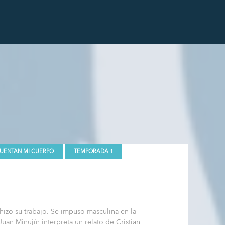
CUENTAN MI CUERPO
TEMPORADA 1
hizo su trabajo. Se impuso masculina en la
Juan Minujín interpreta un relato de Cristian