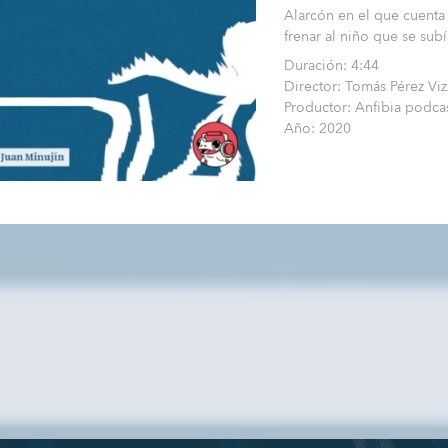
Alarcón en el que cuent
frenar al niño que se sub
Duración: 4:44
Director: Tomás Pérez Vi
Productor: Anfibia podca
Año: 2020