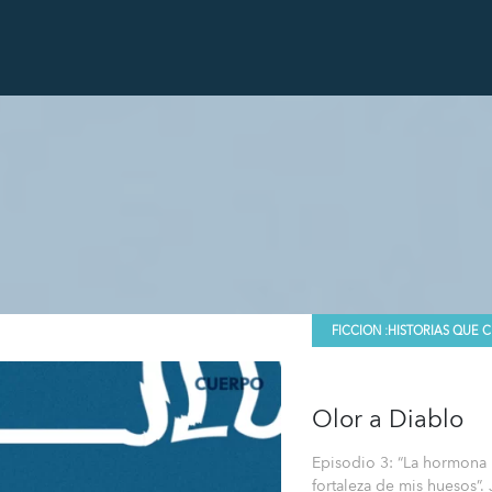
FICCION :
HISTORIAS QUE 
Olor a Diablo
Episodio 3: “La hormona 
fortaleza de mis huesos”. 