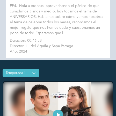
EP4. Hola a todosss! aprovechando el pánico de que
cumplimos 3 anos y medio, hoy tocamos el tema de
ANIVERSARIOS. Hablamos sobre cómo vemos nosotros
el tema de celebrar todos los meses, recordamos el
mejor regalo que nos hemos dado y cuestionamos un
poco de todo! Esperamos que l
Duración: 00:46:58
Director: Lu del Aguila y Sapa Parraga
Año: 2024