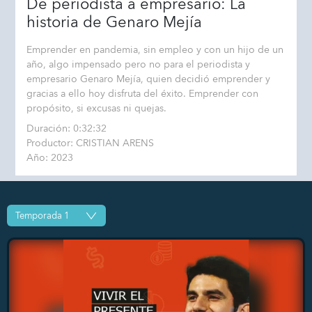
De periodista a empresario: La
historia de Genaro Mejía
Emprender en pandemia, sin empleo y con un hijo de un
año, algo impensado pero no para el periodista y
empresario Genaro Mejía, quien decidió emprender y
gracias a ello hoy disfruta del éxito. Emprender con
propósito, si excusas ni quejas.
Duración: 0:32:32
Productor: CRISTIAN ARENS
Año: 2023