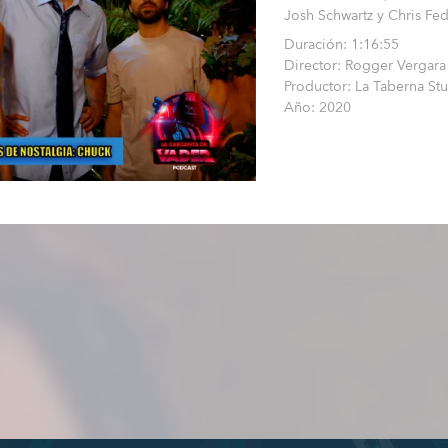
Josh Schwartz y Chris Fed
Duración: 1:16:55
Director: Rogger Vergara
Productor: La Taberna St
Año: 2020