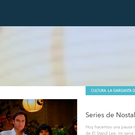
CULTURA :
LA GARGANTA D
Series de Nosta
Hoy hacemos una pausa no
de El Stand Lee, mi serie