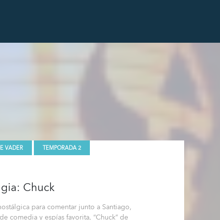
E VADER
TEMPORADA 2
lgia: Chuck
stálgica para comentar junto a Santiago,
 de comedia y espías favorita, “Chuck” de