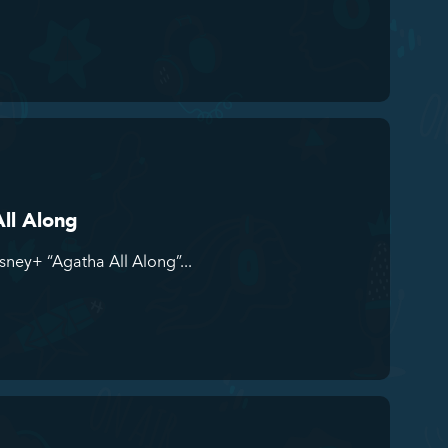
ll Along
sney+ “Agatha All Along”...