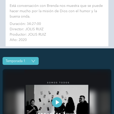
Está conversación con Brenda nos muestra que se puede
hacer mucho por la misión de Dios con el humor y la
buena onda.
Duración: 34:27:00
Director: JOLIS RUIZ
Productor: JOLIS RUIZ
Año: 2020