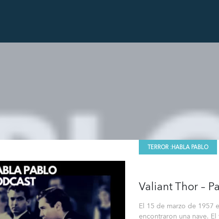
TERROR :
HABLA PABLO
Valiant Thor – P
El 15 de marzo de 1957 en
encontraron una nave. El 