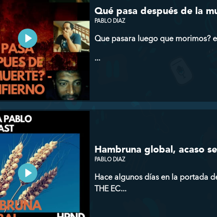
Qué pasa después de la mue
PABLO DIAZ
Que pasara luego que morimos? exis
...
Hambruna global, acaso se
PABLO DIAZ
Hace algunos días en la portada 
THE EC...