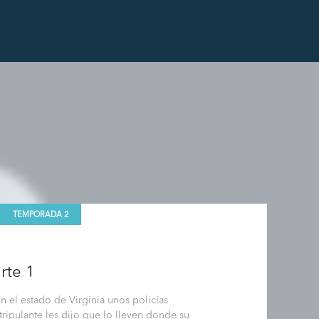
TEMPORADA 2
arte 1
 el estado de Virginia unos policías
tripulante les dijo que lo lleven donde su