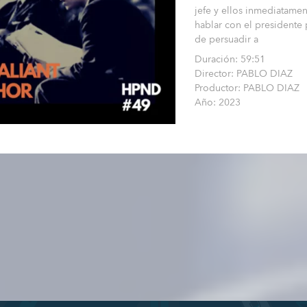
jefe y ellos inmediatamen
hablar con el presidente p
de persuadir a
Duración: 59:51
Director: PABLO DIAZ
Productor: PABLO DIAZ
Año: 2023