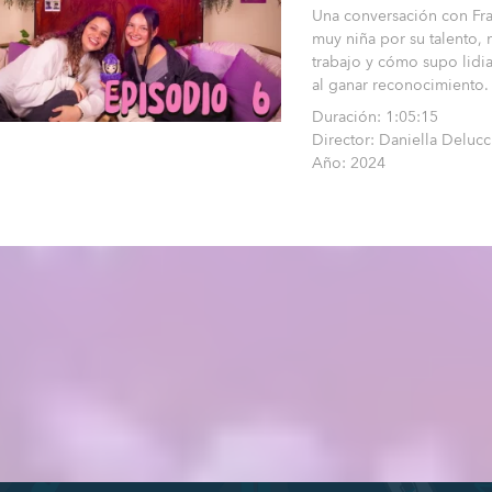
Una conversación con Fran
muy niña por su talento, 
trabajo y cómo supo lidia
al ganar reconocimiento.
Duración: 1:05:15
Director: Daniella Delucc
Año: 2024