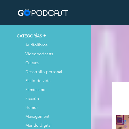
CATEGORÍAS
Audiolibros
Videopodcasts
Cultura
Desarrollo personal
Estilo de vida
Feminismo
Ficción
Humor
Management
Mundo digital