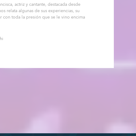
cisca, actriz y cantante, destacada desde
nos relata algunas de sus experiencias, su
r con toda la presión que se le vino encima
hi