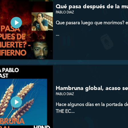
Qué pasa después de la mue
PABLO DIAZ
Que pasara luego que morimos? exis
...
Hambruna global, acaso se
PABLO DIAZ
Hace algunos días en la portada 
THE EC...