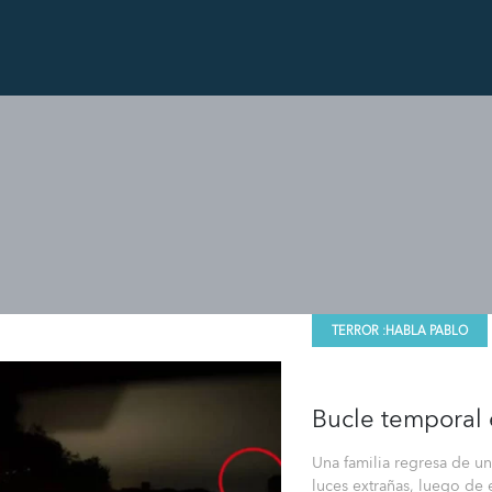
TERROR :
HABLA PABLO
Bucle temporal 
Una familia regresa de un
luces extrañas, luego de