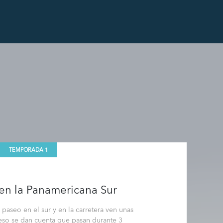
TEMPORADA 1
en la Panamericana Sur
 paseo en el sur y en la carretera ven unas
 eso se dan cuenta que pasan durante 3