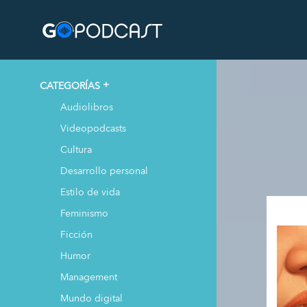
CATEGORÍAS
Audiolibros
Videopodcasts
Cultura
Desarrollo personal
Estilo de vida
Feminismo
Ficción
Humor
Management
Mundo digital