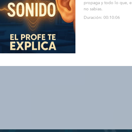
propaga y todo lo que, en
no sabias.
Duración: 00:10:06