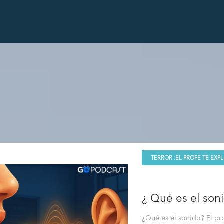
TERROR :
EL PROFE TE EXPL
¿ Qué es el son
¿Qué es el sonido? El pr