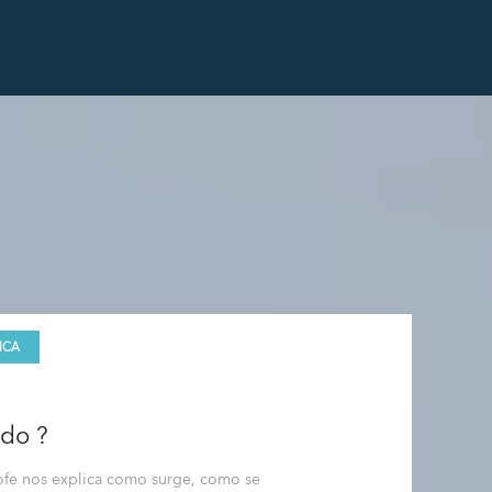
ICA
ido ?
ofe nos explica como surge, como se