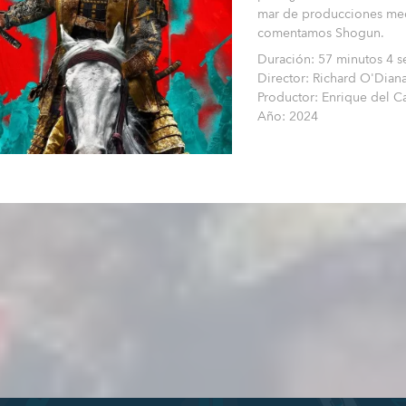
mar de producciones med
comentamos Shogun.
Duración: 57 minutos 4 
Director: Richard O'Diana
Productor: Enrique del Ca
Año: 2024