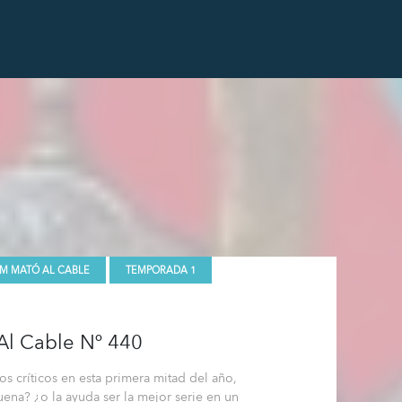
AM MATÓ AL CABLE
TEMPORADA 1
Al Cable Nº 440
os críticos en esta primera mitad del año,
ena? ¿o la ayuda ser la mejor serie en un