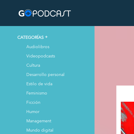
CATEGORÍAS
Audiolibros
Videopodcasts
Cultura
Desarrollo personal
Estilo de vida
Feminismo
Ficción
Humor
Management
Mundo digital