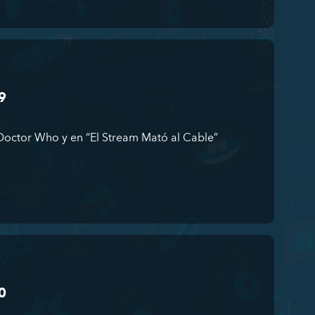
9
octor Who y en “El Stream Mató al Cable”
0