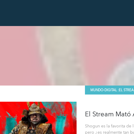
MUNDO-DIGITAL :
EL STRE
El Stream Mató 
Shogun es la favorita de l
pero ¿es realmente tan bu