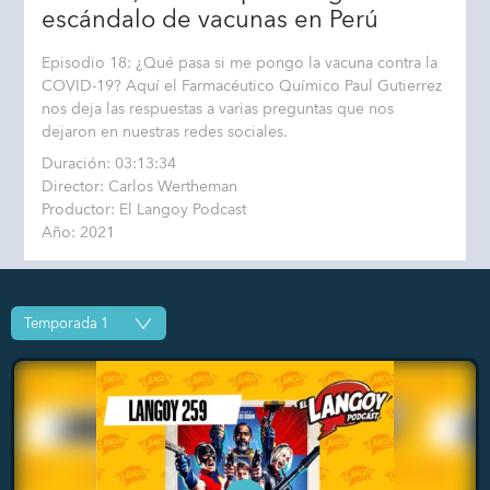
escándalo de vacunas en Perú
Episodio 18: ¿Qué pasa si me pongo la vacuna contra la
COVID-19? Aquí el Farmacéutico Químico Paul Gutierrez
nos deja las respuestas a varias preguntas que nos
dejaron en nuestras redes sociales.
Duración: 03:13:34
Director: Carlos Wertheman
Productor: El Langoy Podcast
Año: 2021