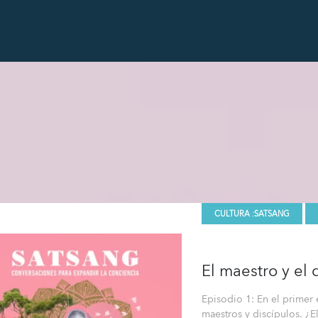
CULTURA :
SATSANG
El maestro y el 
Episodio 1: En el primer
maestros y discípulos. ¿E