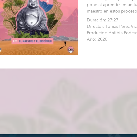
pone al aprendiz en un lu
maestro en estos proceso
Duración: 27:27
Director: Tomás Pérez Vi
Productor: Anfibia Podcas
Año: 2020