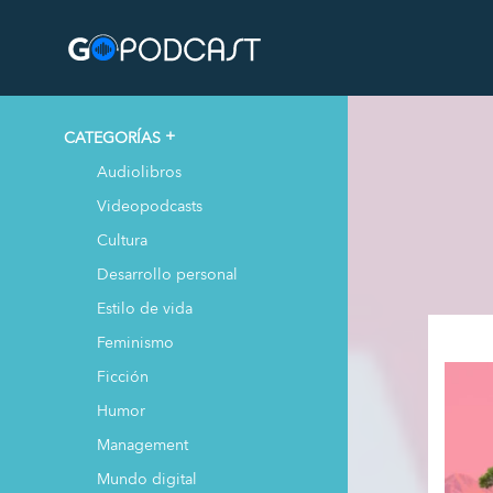
CATEGORÍAS
Audiolibros
Videopodcasts
Cultura
Desarrollo personal
Estilo de vida
Feminismo
Ficción
Humor
Management
Mundo digital