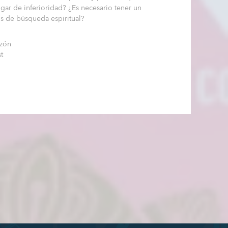
gar de inferioridad? ¿Es necesario tener un
s de búsqueda espiritual?
zzón
t